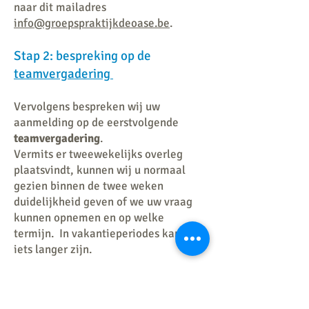
naar dit mailadres
info@groepspraktijkdeoase.be
.
Stap 2: bespreking op de
teamvergadering
​Vervolgens bespreken wij uw
aanmelding op de eerstvolgende
teamvergadering
.
Vermits er tweewekelijks overleg
plaatsvindt, kunnen wij u normaal
gezien binnen de twee weken
duidelijkheid geven of we uw vraag
kunnen opnemen en op welke
termijn. In vakantieperiodes kan dit
iets langer zijn.
Stap 3: uitnodiging
intakegesprek
-
wachtlijst
of
verwijzing